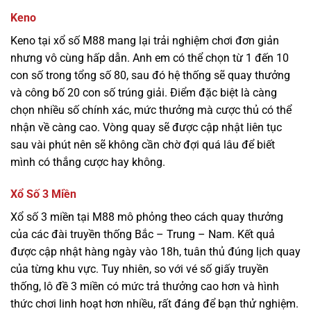
Keno
Keno tại
xổ số M88
mang lại trải nghiệm chơi đơn giản
nhưng vô cùng hấp dẫn. Anh em có thể chọn từ 1 đến 10
con số trong tổng số 80, sau đó hệ thống sẽ quay thưởng
và công bố 20 con số trúng giải. Điểm đặc biệt là càng
chọn nhiều số chính xác, mức thưởng mà cược thủ có thể
nhận về càng cao. Vòng quay sẽ được cập nhật liên tục
sau vài phút nên sẽ không cần chờ đợi quá lâu để biết
mình có thắng cược hay không.
Xổ Số 3 Miền
Xổ số 3 miền tại M88 mô phỏng theo cách quay thưởng
của các đài truyền thống Bắc – Trung – Nam. Kết quả
được cập nhật hàng ngày vào 18h, tuân thủ đúng lịch quay
của từng khu vực. Tuy nhiên, so với vé số giấy truyền
thống, lô đề 3 miền có mức trả thưởng cao hơn và hình
thức chơi linh hoạt hơn nhiều, rất đáng để bạn thử nghiệm.