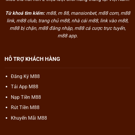
Từ khoá tìm kiếm:
m88, m 88, mansionbet, m88 com, m88
link, m88 club, trang chủ m88, nhà cái m88, link vào m88,
m88 bị chặn, m88 đăng nhập, m88 cá cược trực tuyến,
m88 app.
HỖ TRỢ KHÁCH HÀNG
Đăng Ký M88
Tải App M88
Nạp Tiền M88
Rút Tiền M88
Khuyến Mãi M88