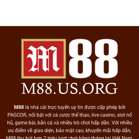
M88
là nhà cái trực tuyến uy tín được cấp phép bởi
PAGCOR, nổi bật với cá cược thể thao, live casino, slot nổ
hũ, game bài, bắn cá và nhiều trò chơi hấp dẫn. Với nhiều
ưu điểm về giao diện, bảo mật cao, khuyến mãi hấp dẫn,
M88 thu hút hơn 2 triệu lượt chơi hằng tháng tại Việt Nam.