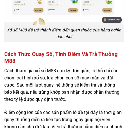
Xổ số M88 đã trở thành điểm đến quen thuộc của hàng nghìn
dân chơi
Cách Thức Quay Số, Tính Điểm Và Trả Thưởng
M88
Cách tham gia
xổ số M88
cực kỳ đơn giản, lô thủ chỉ cần
chọn loại hình xổ số, lựa chọn con số may mắn và đặt
cược. Sau mỗi lượt quay, hệ thống sẽ kiểm tra và thông
báo kết quả, nếu trùng khớp bạn nhận được phần thưởng
theo tỷ lệ được quy định trước.
Điểm cộng lớn của các sản phẩm lô đề tại đây là thời gian
quay thưởng diễn ra liên tục trong ngày giúp hội viên
không cần chờ đợi lâu. Việc trả thưởng cũng diễn ra nhanh